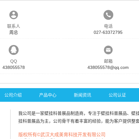
联系人
电话
周总
027-63372795
QQ
邮箱
438055578
438055578@qq.com
公司介绍
产品中心
新闻资讯
公司认证
我公司是一家
壁挂科普展品
制造商，专注于
壁挂科普展品
、
壁
挂科普展品
为主，公司骨干有着丰富的经验，能为客户提供整
版权所有©武汉大成美育科技开发有限公司