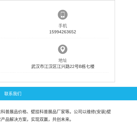
手机
15994263652
地址
武汉市江汉区江兴路22号B栋七楼
联系我们
挂科普展品价格
、
壁挂科普展品厂家
等。公司以维修(安装)
壁
套产品解决方案，实现双赢，共创未来。