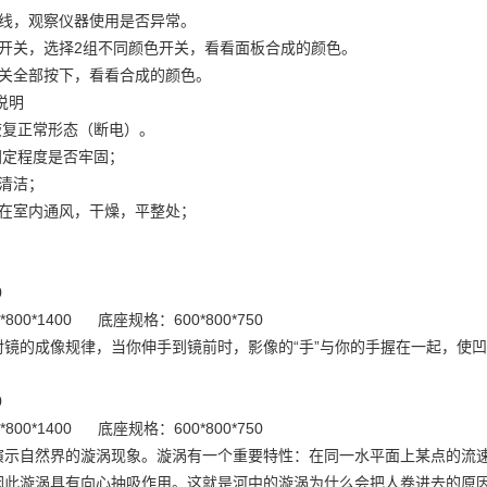
源线，观察仪器使用是否异常。
源开关，选择2组不同颜色开关，看看面板合成的颜色。
开关全部按下，看看合成的颜色。
说明
恢复正常形态（断电）。
固定程度是否牢固；
清洁；
放在室内通风，干燥，平整处；
150
*800*1400 底座规格：600*800*750
射镜的成像规律，当你伸手到镜前时，影像的“手”与你的手握在一起，使
50
*800*1400 底座规格：600*800*750
演示自然界的漩涡现象。漩涡有一个重要特性：在同一水平面上某点的流
因此漩涡具有向心抽吸作用。这就是河中的漩涡为什么会把人卷进去的原