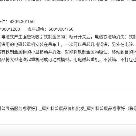
：430*430*150
*800*1200 底座规格：600*800*750
，电磁铁产生强磁场吸引铁制金属物；断开开关后，电磁铁磁场消失；铁制
钢铁用的电磁起重机安装在吊车上，一次可以吊起几吨钢铁，另外在电铃
装有铁制金属物的小盘移动并靠近，就能将铁制金属物吸住；移动到目的地
展品将大型电磁起重机制成可动式模型。用电磁起重机，不装箱、不打包
。
科普展品服务哪家好】_壁挂科普展品价格批发_壁挂科普展品哪家好（联