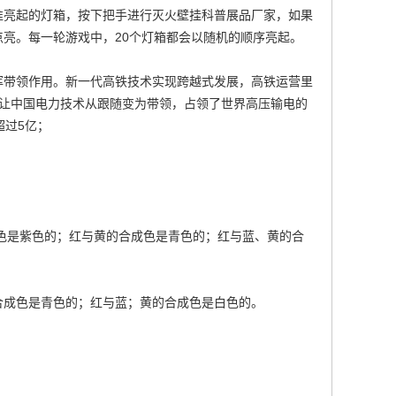
准亮起的灯箱，按下把手进行灭火
壁挂科普展品厂家
，如果
亮。每一轮游戏中，20个灯箱都会以随机的顺序亮起。
挥带领作用。新一代高铁技术实现跨越式发展，高铁运营里
营让中国电力技术从跟随变为带领，占领了世界高压输电的
超过5亿；
色是紫色的；红与黄的合成色是青色的；红与蓝、黄的合
合成色是青色的；红与蓝；黄的合成色是白色的。