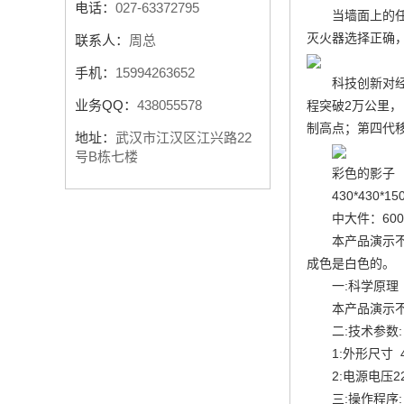
电话：
027-63372795
当墙面上的
灭火器选择正确
联系人：
周总
手机：
15994263652
科技创新对
业务QQ：
438055578
程突破2万公里
制高点；第四代移
地址：
武汉市江汉区江兴路22
号B栋七楼
彩色的影子
430*430*1
中大件：600
本产品演示
成色是白色的。
一:科学原理
本产品演示
二:技术参数:
1:外形尺寸 42
2:电源电压22
三:操作程序: