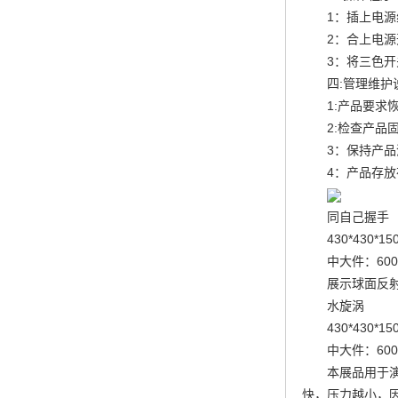
1：插上电
2：合上电
3：将三色
四:管理维护
1:产品要求
2:检查产品
3：保持产品
4：产品存
同自己握手
430*430*
中大件：600
展示球面反
水旋涡
430*430*1
中大件：600
本展品用于
快，压力越小，