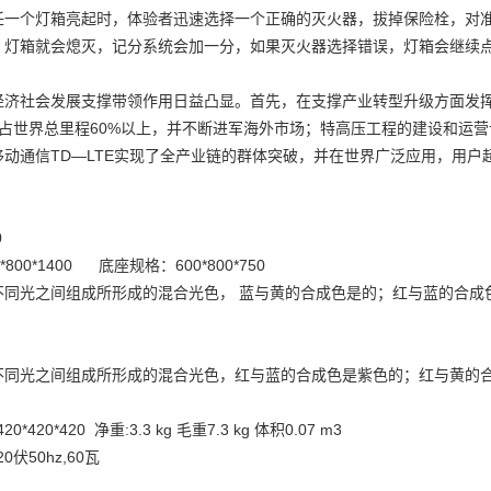
任一个灯箱亮起时，体验者迅速选择一个正确的灭火器，拔掉保险栓，对
，灯箱就会熄灭，记分系统会加一分，如果灭火器选择错误，灯箱会继续点
经济社会发展支撑带领作用日益凸显。首先，在支撑产业转型升级方面发
，占世界总里程60%以上，并不断进军海外市场；特高压工程的建设和运
动通信TD—LTE实现了全产业链的群体突破，并在世界广泛应用，用户
50
*800*1400 底座规格：600*800*750
不同光之间组成所形成的混合光色， 蓝与黄的合成色是的；红与蓝的合成
不同光之间组成所形成的混合光色，红与蓝的合成色是紫色的；红与黄的
0*420*420 净重:3.3 kg 毛重7.3 kg 体积0.07 m3
0伏50hz,60瓦