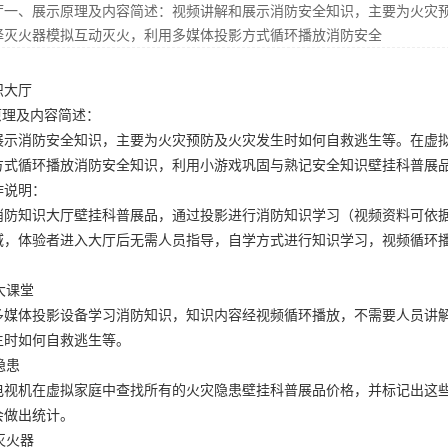
厅一、展示原理及内容简述：视频讲解和展示消防安全知识，主要为火灾
择灭火器模拟互动灭火，利用多媒体投影方式循环播放消防安全
识大厅
原理及内容简述：
展示消防安全知识，主要为火灾预防及火灾发生时如何自救逃生等。在虚
方式循环播放消防安全知识，利用小游戏巩固与熟记安全知识
壁挂科普展
作说明：
消防知识大厅
壁挂科普展品
，通过投影进行消防知识学习（视频资料可依
域，体验者进入大厅后无需人员指导，自学方式进行知识学习，视频循环
大课堂
多媒体投影设备学习消防知识，知识内容经视频循环播放，不需要人员讲
生时如何自救逃生等。
隐患
电视机在虚拟家庭中查找所有的火灾隐患
壁挂科普展品价格
，并标记出这
会做出统计。
灭火器