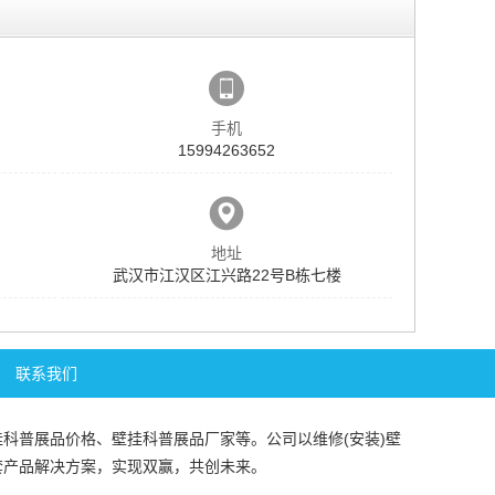
手机
15994263652
地址
武汉市江汉区江兴路22号B栋七楼
联系我们
挂科普展品价格
、
壁挂科普展品厂家
等。公司以维修(安装)
壁
套产品解决方案，实现双赢，共创未来。