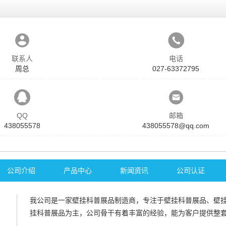
联系人
电话
周总
027-63372795
QQ
邮箱
438055578
438055578@qq.com
公司介绍
产品中心
新闻资讯
公司认证
我公司是一家
壁挂科普展品
制造商，专注于
壁挂科普展品
、
壁
挂科普展品
为主，公司骨干有着丰富的经验，能为客户提供整